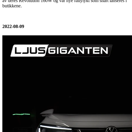
av deres Revolution 160W og vår nye rallylykt som snart lanseres i
butikkene.
2022-08-09