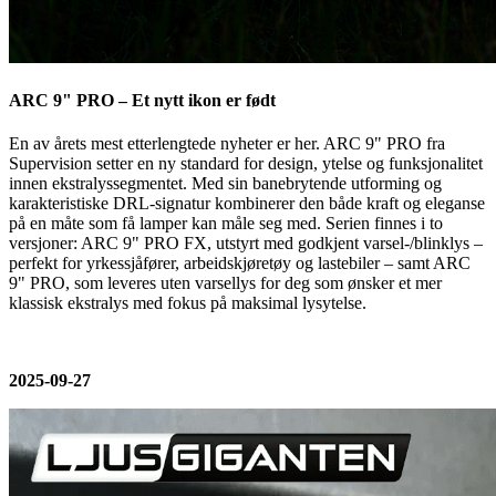
ARC 9" PRO – Et nytt ikon er født
En av årets mest etterlengtede nyheter er her. ARC 9" PRO fra
Supervision setter en ny standard for design, ytelse og funksjonalitet
innen ekstralyssegmentet. Med sin banebrytende utforming og
karakteristiske DRL-signatur kombinerer den både kraft og eleganse
på en måte som få lamper kan måle seg med. Serien finnes i to
versjoner: ARC 9" PRO FX, utstyrt med godkjent varsel-/blinklys –
perfekt for yrkessjåfører, arbeidskjøretøy og lastebiler – samt ARC
9" PRO, som leveres uten varsellys for deg som ønsker et mer
klassisk ekstralys med fokus på maksimal lysytelse.
2025-09-27