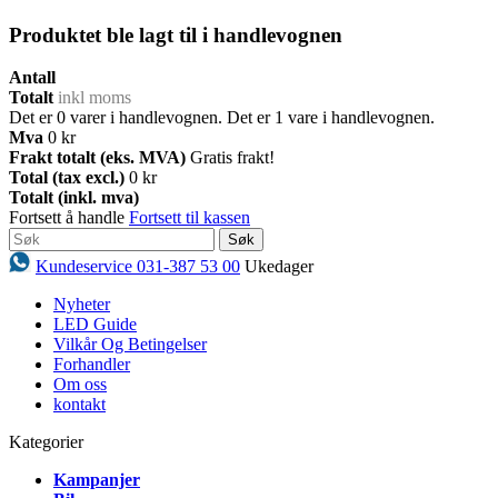
Produktet ble lagt til i handlevognen
Antall
Totalt
inkl moms
Det er
0
varer i handlevognen.
Det er 1 vare i handlevognen.
Mva
0 kr
Frakt totalt (eks. MVA)
Gratis frakt!
Total (tax excl.)
0 kr
Totalt (inkl. mva)
Fortsett å handle
Fortsett til kassen
Søk
Kundeservice 031-387 53 00
Ukedager
Nyheter
LED Guide
Vilkår Og Betingelser
Forhandler
Om oss
kontakt
Kategorier
Kampanjer