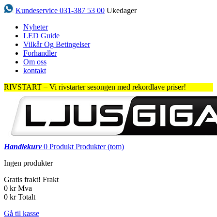
Kundeservice 031-387 53 00
Ukedager
Nyheter
LED Guide
Vilkår Og Betingelser
Forhandler
Om oss
kontakt
RIVSTART – Vi rivstarter sesongen med rekordlave priser!
Handlekurv
0
Produkt
Produkter
(tom)
Ingen produkter
Gratis frakt!
Frakt
0 kr
Mva
0 kr
Totalt
Gå til kasse