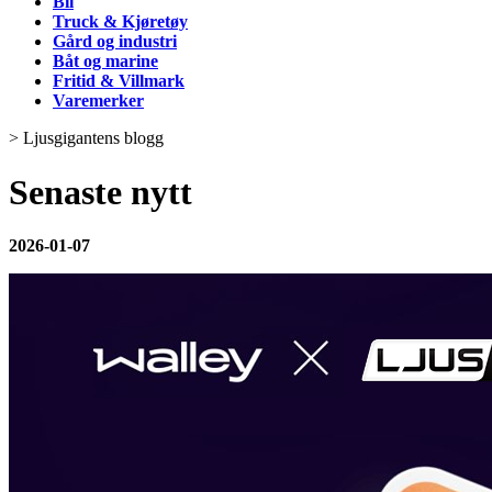
Bil
Truck & Kjøretøy
Gård og industri
Båt og marine
Fritid & Villmark
Varemerker
>
Ljusgigantens blogg
Senaste nytt
2026-01-07