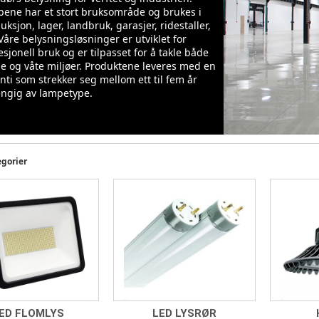
ene har et stort bruksområde og brukes i
uksjon, lager, landbruk, garasjer, ridestaller,
 Våre belysningsløsninger er utviklet for
esjonell bruk og er tilpasset for å takle både
ne og våte miljøer. Produktene leveres med en
nti som strekker seg mellom ett til fem år
ngig av lampetype.
gorier
ED FLOMLYS
LED LYSRØR