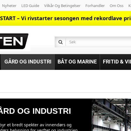
Nyheter
LED Guide
Vilkår Og Betingelser
Forhandler
Om Oss
K
START – Vi rivstarter sesongen med rekordlave pri
GÅRD OG INDUSTRI
BÅT OG MARINE
FRITID & V
ÅRD OG INDUSTRI
ilbyr et bredt spekter av innendørs og
dørs belysning for verftet og industrien.