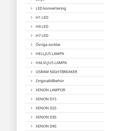
LED konvertering
H1 LED
H4 LED
H7 LED
Övriga socklar
HELLJUS LAMPA
HALVLJUS LAMPA
OSRAM NIGHTBREAKER
Originaltillbehör
XENON LAMPOR
XENON D1S
XENON D2S
XENON D3S
XENON D4S