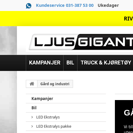
Kundeservice 031-387 53 00
Ukedager
RIV
KAMPANJER
BIL
TRUCK & KJØRETØY
Gård og industri
Kampanjer
Bil
G
LED Ekstralys
LED Ekstralys pakke
Vi t
uten