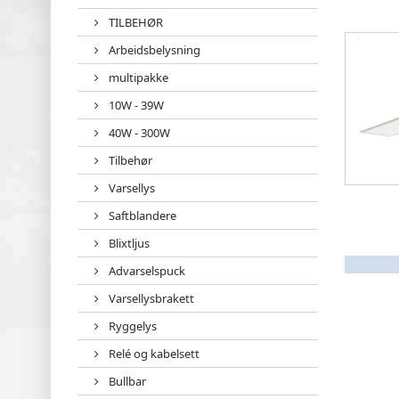
TILBEHØR
Arbeidsbelysning
multipakke
10W - 39W
40W - 300W
Tilbehør
Varsellys
Saftblandere
Blixtljus
Advarselspuck
Varsellysbrakett
Ryggelys
Relé og kabelsett
Bullbar