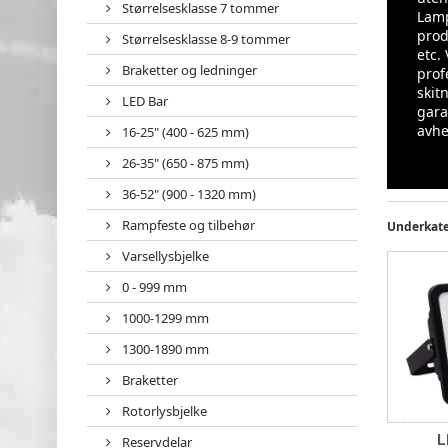
Størrelsesklasse 7 tommer
Lamp
prod
Størrelsesklasse 8-9 tommer
etc.
Braketter og ledninger
prof
skit
LED Bar
gara
avhe
16-25" (400 - 625 mm)
26-35" (650 - 875 mm)
36-52" (900 - 1320 mm)
Rampfeste og tilbehør
Underkate
Varsellysbjelke
0 - 999 mm
1000-1299 mm
1300-1890 mm
Braketter
Rotorlysbjelke
L
Reservdelar