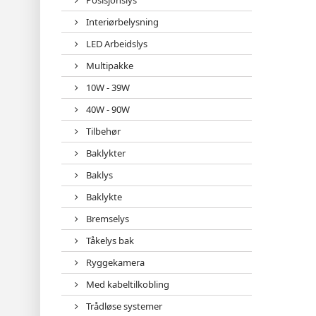
Posisjonslys
Interiørbelysning
LED Arbeidslys
Multipakke
10W - 39W
40W - 90W
Tilbehør
Baklykter
Baklys
Baklykte
Bremselys
Tåkelys bak
Ryggekamera
Med kabeltilkobling
Trådløse systemer