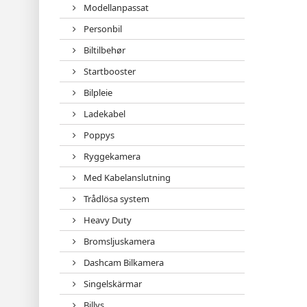
Modellanpassat
Personbil
Biltilbehør
Startbooster
Bilpleie
Ladekabel
Poppys
Ryggekamera
Med Kabelanslutning
Trådlösa system
Heavy Duty
Bromsljuskamera
Dashcam Bilkamera
Singelskärmar
Billys