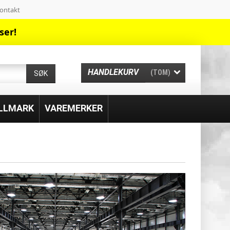
ontakt
ser!
HANDLEKURV
(TOM)
SØK
ILLMARK
VAREMERKER