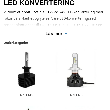
LED KONVERTERING
Vi tilbyr et bredt utvalg av 12V og 24V LED-konvertering med
fokus på sikkerhet og ytelse. Våre LED-konverteringssett
passer blant annet til H4, H7, H8, H9, H11, H16, H27, HB3 og
HB4 sokkel, avhengig av modell. Alle produktene holder høy
Läs mer
kvalitet og er fullt kompatible med vår kjøretøybelysning.
Underkategorier
H1 LED
H4 LED