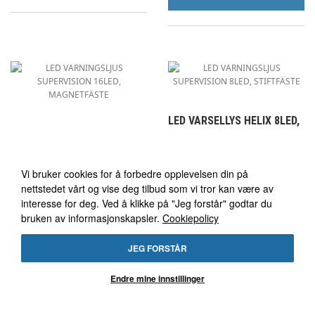
LED VARSELLYS HELIX 8LED,
STIFTFESTE
LED VARSELLYS HELIX
16LED, MAGNETFESTE
Vi bruker cookies
Flexi stiftfeste
Vi bruker cookies for å forbedre opplevelsen din på
Magnetfeste
ECE-R65 godkjent
nettstedet vårt og vise deg tilbud som vi tror kan være av
ECE-R65 godkjent
3 lysmønster
interesse for deg. Ved å klikke på "Jeg forstår" godtar du
Tradisjonell design
IP56
bruken av informasjonskapsler.
Cookiepolicy
IP65
2 års garanti
2 års garanti
JEG FORSTÅR
760 kr
795 kr
Endre mine innstillinger
LEGG I KURV
LEGG I KURV