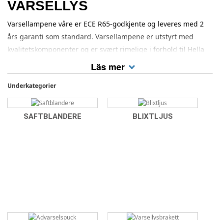
VARSELLYS
Varsellampene våre er ECE R65-godkjente og leveres med 2
års garanti som standard. Varsellampene er utstyrt med
kvalitetskomponenter og er svært rimelige i forhold til Hella
og andre betydelig dyrere merker. Vi har et bredt spekter av
Läs mer
varsellamper for forskjellige formål.
Underkategorier
SAFTBLANDERE
BLIXTLJUS