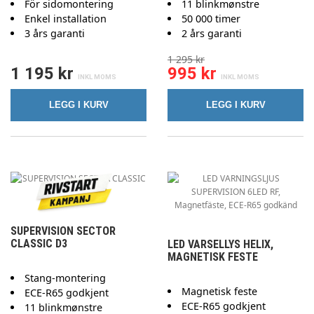
För sidomontering
11 blinkmønstre
Enkel installation
50 000 timer
3 års garanti
2 års garanti
1 295 kr
1 195 kr
995 kr
LEGG I KURV
LEGG I KURV
SUPERVISION SECTOR
CLASSIC D3
LED VARSELLYS HELIX,
MAGNETISK FESTE
Stang-montering
Magnetisk feste
ECE-R65 godkjent
ECE-R65 godkjent
11 blinkmønstre