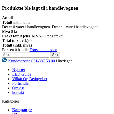
Produktet ble lagt til i handlevognen
Antall
Totalt
inkl moms
Det er
0
varer i handlevognen.
Det er 1 vare i handlevognen.
Mva
0 kr
Frakt totalt (eks. MVA)
Gratis frakt!
Total (tax excl.)
0 kr
Totalt (inkl. mva)
Fortsett å handle
Fortsett til kassen
Søk
Kundeservice 031-387 53 00
Ukedager
Nyheter
LED Guide
Vilkår Og Betingelser
Forhandler
Om oss
kontakt
Kategorier
Kampanjer