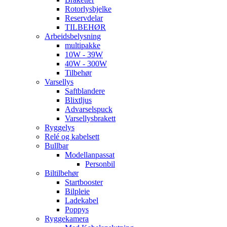
Rotorlysbjelke
Reservdelar
TILBEHØR
Arbeidsbelysning
multipakke
10W - 39W
40W - 300W
Tilbehør
Varsellys
Saftblandere
Blixtljus
Advarselspuck
Varsellysbrakett
Ryggelys
Relé og kabelsett
Bullbar
Modellanpassat
Personbil
Biltilbehør
Startbooster
Bilpleie
Ladekabel
Poppys
Ryggekamera