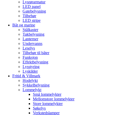
Lysrørarmatur
LED panel
Gatebelysning
Tilbehør
LED stripe
Båt og marine
Stålkaster
Takbelysning
Lanterner
Undervanns
Leselys
Tilbehør til båter
Funksjon
Effektbelysning
Lysstyring
Lyskilder
Fritid & Villmark
Hodelykt
Sykkelbelysning
Lommelykt
Små lommelykter
Mellomstore lommelykter
Store lommelykter
Søkelys
Verkstedslamper