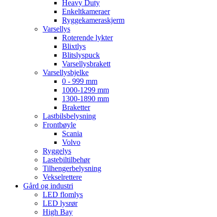
Heavy Duty
Enkeltkameraer
Ryggekameraskjerm
Varsellys
Roterende lykter
Blixtlys
Blitslyspuck
Varsellysbrakett
Varsellysbjelke
0 - 999 mm
1000-1299 mm
1300-1890 mm
Braketter
Lastbilsbelysning
Frontbøyle
Scania
Volvo
Ryggelys
Lastebiltilbehør
Tilhengerbelysning
Vekselrettere
Gård og industri
LED flomlys
LED lysrør
High Bay