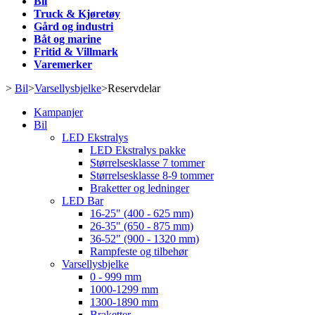
Bil
Truck & Kjøretøy
Gård og industri
Båt og marine
Fritid & Villmark
Varemerker
>
Bil
>
Varsellysbjelke
>
Reservdelar
Kampanjer
Bil
LED Ekstralys
LED Ekstralys pakke
Størrelsesklasse 7 tommer
Størrelsesklasse 8-9 tommer
Braketter og ledninger
LED Bar
16-25" (400 - 625 mm)
26-35" (650 - 875 mm)
36-52" (900 - 1320 mm)
Rampfeste og tilbehør
Varsellysbjelke
0 - 999 mm
1000-1299 mm
1300-1890 mm
Braketter