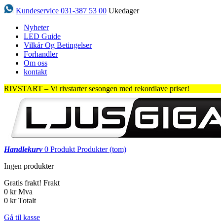
Kundeservice 031-387 53 00
Ukedager
Nyheter
LED Guide
Vilkår Og Betingelser
Forhandler
Om oss
kontakt
RIVSTART – Vi rivstarter sesongen med rekordlave priser!
Handlekurv
0
Produkt
Produkter
(tom)
Ingen produkter
Gratis frakt!
Frakt
0 kr
Mva
0 kr
Totalt
Gå til kasse