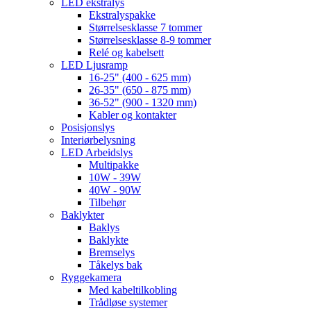
LED ekstralys
Ekstralyspakke
Størrelsesklasse 7 tommer
Størrelsesklasse 8-9 tommer
Relé og kabelsett
LED Ljusramp
16-25" (400 - 625 mm)
26-35" (650 - 875 mm)
36-52" (900 - 1320 mm)
Kabler og kontakter
Posisjonslys
Interiørbelysning
LED Arbeidslys
Multipakke
10W - 39W
40W - 90W
Tilbehør
Baklykter
Baklys
Baklykte
Bremselys
Tåkelys bak
Ryggekamera
Med kabeltilkobling
Trådløse systemer