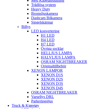
Med Kabelanslutning
Trådlösa system
Heavy Duty
Bromsljuskamera
Dashcam Bilkamera
Singelskärmar
Billys
LED konvertering
H1 LED
H4 LED
H7 LED
Övriga socklar
HELLJUS LAMPA
HALVLJUS LAMPA
OSRAM NIGHTBREAKER
Originaltillbehör
XENON LAMPOR
XENON D1S
XENON D2S
XENON D3S
XENON D4S
OSRAM NIGHTBREAKER
Varsellys DRL
Parkeringsljus
Truck & Kjøretøy