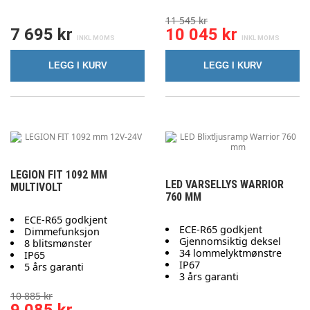
11 545 kr
7 695 kr
10 045 kr
LEGG I KURV
LEGG I KURV
LEGION FIT 1092 MM
LED VARSELLYS WARRIOR
MULTIVOLT
760 MM
ECE-R65 godkjent
ECE-R65 godkjent
Dimmefunksjon
Gjennomsiktig deksel
8 blitsmønster
34 lommelyktmønstre
IP65
IP67
5 års garanti
3 års garanti
10 885 kr