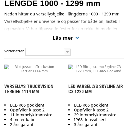
LENGDE 1000 - 1299 mm
Nedan hittar du varsellysbjelke i längderna 1000 - 1299 mm.
Varsellysbjelke er universelle og passer for både bil, lastebil
og maskin. Vi har tilpassede fester for en rekke bilmodeller..
Läs mer
Sorter etter
--
VARSELLYS TRUCKVISION
LED VARSELLYS SKYLINE AIR
TERRIER 1114 MM
C3 1220 MM
ECE-R65 godkjent
ECE-R65 godkjent
Oppfyller klasse 2
Oppfyller klasse 2
11 lommelyktmønstre
29 lommelyktmønstre
4 meter kabel
IP68 -klassifisert
2 års garanti
3 års garanti