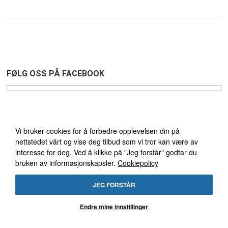
FØLG OSS PÅ FACEBOOK
Vi bruker cookies
GRATIS FRAKT GJELDER
Vi bruker cookies for å forbedre opplevelsen din på
nettstedet vårt og vise deg tilbud som vi tror kan være av
VED KJØP OVER 1495 NOK
interesse for deg. Ved å klikke på "Jeg forstår" godtar du
bruken av informasjonskapsler.
Cookiepolicy
&
ÅPENT KJØP 30 DAGER
JEG FORSTÅR
Endre mine innstillinger