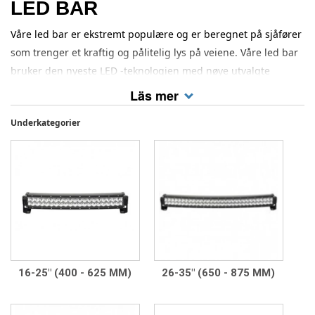
LED BAR
Våre led bar er ekstremt populære og er beregnet på sjåfører
som trenger et kraftig og pålitelig lys på veiene. Våre led bar
bruker den nyeste LED -teknologien med nøye utvalgte
komponenter og originale dioder fra American Cree og tyske
Läs mer
Osram. Dette betyr at en led bar i noen tilfeller genererer
Underkategorier
opptil 30% mer lys enn konkurrerende ektralysen som ser
identiske ut. Besøk vår kategori med ekstra lys hvis du er ute
etter tradisjonelle runde lamper.
16-25" (400 - 625 MM)
26-35" (650 - 875 MM)