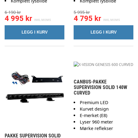
Komplett lysbilde
Komplett lysbilde
6 190 kr
5 995 kr
4 995 kr
4 795 kr
LEGG I KURV
LEGG I KURV
CANBUS-PAKKE
SUPERVISION SOLID 140W
CURVED
Premium LED
Kurvet design
E-merket (E8)
Lyser 960 meter
Mørke reflekser
PAKKE SUPERVISION SOLID