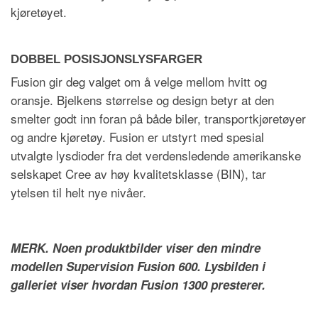
kj
ø
ret
ø
yet.
DOBBEL POSISJONSLYSFARGER
Fusion gir deg valget om å velge mellom hvitt og
oransje. Bjelkens st
ø
rrelse og design betyr at den
smelter godt inn foran på b
å
de biler, transportkj
ø
ret
ø
yer
og andre kj
ø
ret
ø
y. Fusion er utstyrt med spesial
utvalgte lysdioder fra det verdensledende amerikanske
selskapet Cree av h
ø
y kvalitetsklasse (BIN), tar
ytelsen til helt nye niv
å
er.
MERK. Noen produktbilder viser den mindre
modellen Supervision Fusion 600. Lysbilden i
galleriet viser hvordan Fusion 1300 presterer.