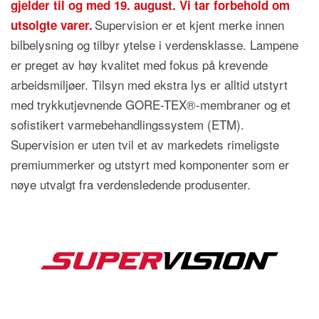
gjelder til og med 19. august. Vi tar forbehold om
Supervision er et kjent merke innen
utsolgte varer.
bilbelysning og tilbyr ytelse i verdensklasse. Lampene
er preget av h
ø
y kvalitet med fokus på krevende
arbeidsmilj
ø
er. Tilsyn med ekstra lys er alltid utstyrt
med trykkutjevnende GORE-TEX®-membraner og et
sofistikert varmebehandlingssystem (ETM).
Supervision er uten tvil et av markedets rimeligste
premiummerker og utstyrt med komponenter som er
n
ø
ye utvalgt fra verdensledende produsenter.