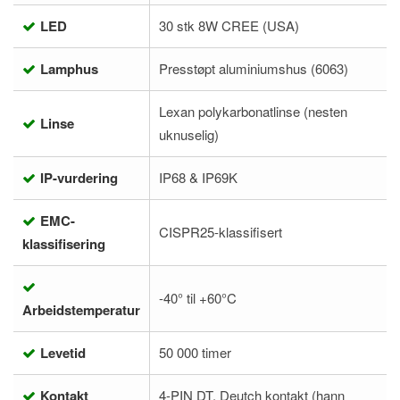
LED
30 stk 8W CREE (USA)
Lamphus
Presstøpt aluminiumshus (6063)
Lexan polykarbonatlinse (nesten
Linse
uknuselig)
IP-vurdering
IP68 & IP69K
EMC-
CISPR25-klassifisert
klassifisering
-40° til +60°C
Arbeidstemperatur
Levetid
50 000 timer
Kontakt
4-PIN DT, Deutch kontakt (hann