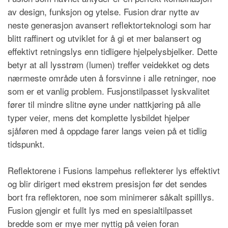
av design, funksjon og ytelse. Fusion drar nytte av
neste generasjon avansert reflektorteknologi som har
blitt raffinert og utviklet for å gi et mer balansert og
effektivt retningslys enn tidligere hjelpelysbjelker. Dette
betyr at all lysstr
ø
m (lumen) treffer veidekket og dets
n
æ
rmeste omr
å
de uten å forsvinne i alle retninger, noe
som er et vanlig problem. Fusjonstilpasset lyskvalitet
f
ø
rer til mindre slitne
ø
yne under nattkj
ø
ring p
å alle
typer veier, mens det komplette lysbildet hjelper
sj
å
f
øren med
å oppdage farer langs veien på et tidlig
tidspunkt.
Reflektorene i Fusions lampehus reflekterer lys effektivt
og blir dirigert med ekstrem presisjon f
ø
r det sendes
bort fra reflektoren, noe som minimerer s
å
kalt spilllys.
Fusion gjengir et fullt lys med en spesialtilpasset
bredde som er mye mer nyttig på veien foran