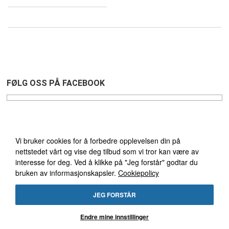
FØLG OSS PÅ FACEBOOK
Vi bruker cookies
GRATIS FRAKT GJELDER
Vi bruker cookies for å forbedre opplevelsen din på
nettstedet vårt og vise deg tilbud som vi tror kan være av
VED KJØP OVER 1495 NOK
interesse for deg. Ved å klikke på "Jeg forstår" godtar du
bruken av informasjonskapsler.
Cookiepolicy
&
ÅPENT KJØP 30 DAGER
JEG FORSTÅR
Endre mine innstillinger