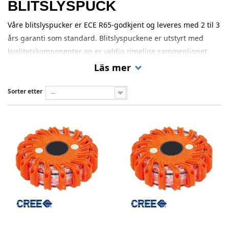
BLITSLYSPUCK
Våre blitslyspucker er ECE R65-godkjent og leveres med 2 til 3
års garanti som standard. Blitslyspuckene er utstyrt med
kvalitetskomponenter og er veldig rimelige sammenlignet
med andre mye dyrere merker. Vi har et bredt utvalg av
Läs mer
pucker for forskjellige formål.
Sorter etter
--