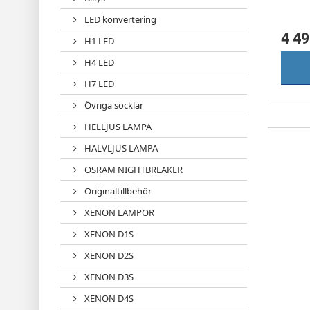
LED konvertering
4 49
H1 LED
H4 LED
H7 LED
Övriga socklar
HELLJUS LAMPA
HALVLJUS LAMPA
OSRAM NIGHTBREAKER
Originaltillbehör
XENON LAMPOR
XENON D1S
XENON D2S
XENON D3S
XENON D4S