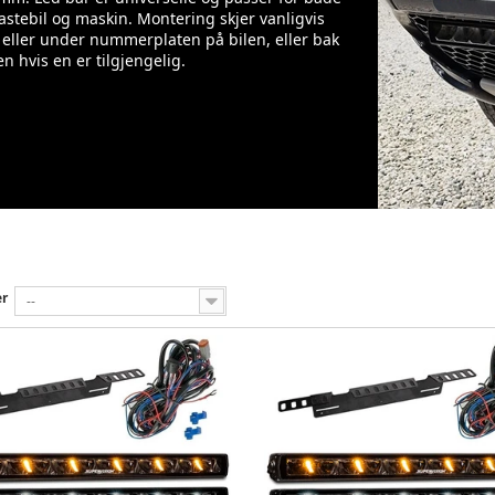
 lastebil og maskin. Montering skjer vanligvis
 eller under nummerplaten på bilen, eller bak
len hvis en er tilgjengelig.
er
--