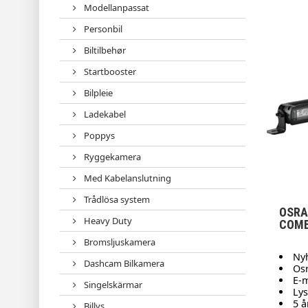
Modellanpassat
Personbil
Biltilbehør
Startbooster
Bilpleie
Ladekabel
Poppys
Ryggekamera
Med Kabelanslutning
Trådlösa system
OSRA
Heavy Duty
COM
Bromsljuskamera
Ny
Dashcam Bilkamera
Os
E-m
Singelskärmar
Lys
5 å
Billys