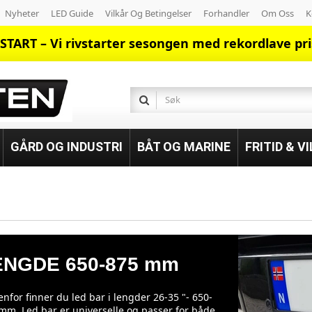
Nyheter
LED Guide
Vilkår Og Betingelser
Forhandler
Om Oss
K
START – Vi rivstarter sesongen med rekordlave pri
GÅRD OG INDUSTRI
BÅT OG MARINE
FRITID & V
ENGDE 650-875 mm
nfor finner du led bar i lengder 26-35 "- 650-
mm. Led bar er universelle og passer for både