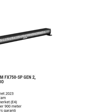
M FX750-SP GEN 2,
BO
het 2023
ram
erket (E4)
er 900 meter
rs garanti