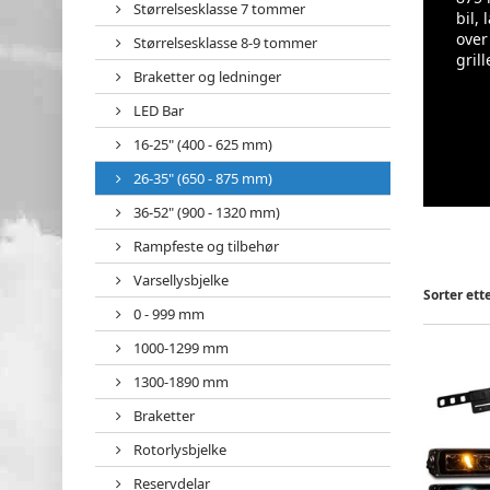
Størrelsesklasse 7 tommer
bil,
over
Størrelsesklasse 8-9 tommer
gril
Braketter og ledninger
LED Bar
16-25" (400 - 625 mm)
26-35" (650 - 875 mm)
36-52" (900 - 1320 mm)
Rampfeste og tilbehør
Varsellysbjelke
Sorter ett
0 - 999 mm
1000-1299 mm
1300-1890 mm
Braketter
Rotorlysbjelke
Reservdelar