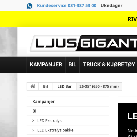
Kundeservice 031-387 53 00
Ukedager
RIV
KAMPANJER
BIL
TRUCK & KJØRETØY
Bil
LED Bar
26-35" (650 - 875 mm)
Kampanjer
Bil
L
LED Ekstralys
LED Ekstralys pakke
Nede
875 