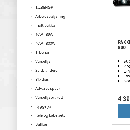
TILBEHØR
Arbeidsbelysning
multipakke
10W - 39W
PAKK
40W - 300W
800
Tilbehør
Su
Varsellys
Pr
Saftblandere
E-m
Ly
Blixtljus
Kom
Advarselspuck
Varsellysbrakett
4 39
Ryggelys
Relé og kabelsett
Bullbar