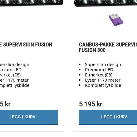
E SUPERVISION FUSION
CANBUS-PAKKE SUPERVI
FUSION 800
perslim design
Superslim design
emium LED
Premium LED
erket (E8)
E-merket (E8)
ser 1170 meter
Lyser 1170 meter
plett lysbilde
Komplett lysbilde
5 kr
5 195 kr
LEGG I KURV
LEGG I KURV