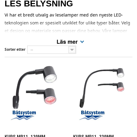
LES BELYSNING
Vi har et bredt utvalg av leselamper med den nyeste LED-
teknologien som er spesielt utviklet for ulike typer båter. Velg
et design og materiale som passer dine behov. Våre lamper
leveres med en gjennomgående høy lyskvalitet og
Läs mer
fargegjengivelse som gir et behagelig leselys.
Sorter etter
--
KURS MR11, 130MM
KURS MR11, 330MM