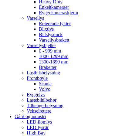
Heavy Duty
Enkeltkameraer
Ryggekameraskjerm
Varsellys
Roterende lykter
Blixtlys
Blitslyspuck
Varsellysbrakett
Varsellysbjelke
0 - 999 mm
1000-1299 mm
1300-1890 mm
Braketter
Lastbilsbelysning
Frontbøyle
Scania
Volvo
Ryggelys
Lastebiltilbehør
Tilhengerbelysning
Vekselrettere
Gård og industri
LED flomlys
LED lysrør
High Bay