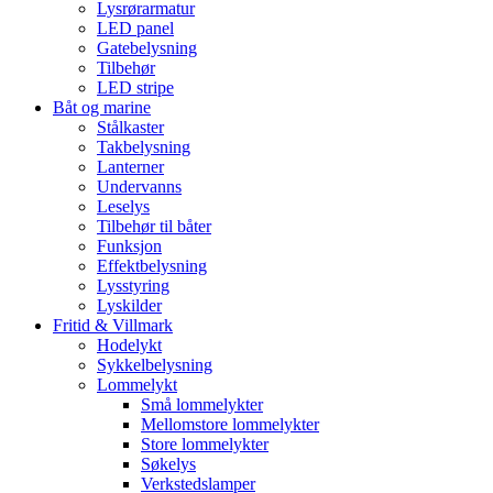
Lysrørarmatur
LED panel
Gatebelysning
Tilbehør
LED stripe
Båt og marine
Stålkaster
Takbelysning
Lanterner
Undervanns
Leselys
Tilbehør til båter
Funksjon
Effektbelysning
Lysstyring
Lyskilder
Fritid & Villmark
Hodelykt
Sykkelbelysning
Lommelykt
Små lommelykter
Mellomstore lommelykter
Store lommelykter
Søkelys
Verkstedslamper