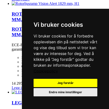
ROTORLJUSRAMP VISION ALERT 6, 1829
MM, H1
Vi bruker cookies
ROTORLJUSRAMP VISION ALERT 6, 1829
MM, H1
Vi bruker cookies for å forbedre
opplevelsen din på nettstedet vårt
ECE-R65 godkjent 24V 6 enheter Lav profil design 2 års
og vise deg tilbud som vi tror kan
garanti
være av interesse for deg. Ved å
ECE-R65 godkjent
klikke på "Jeg forstår" godtar du
24V
bruken av informasjonskapsler.
6 enheter
Cookiepolicy
Lav profil design
2 års garanti
Jeg forstår
14 295 kr
Legg i kurv
Endre mine innstillinger
LEGION FIT 920 MM MULTIVOLT