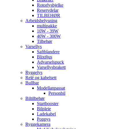
Rotorlysbjelke
Reservdelar
TILBEHØR
Arbeidsbelysning
multipakke
10W - 39W
40W - 300W
Tilbehør
Varsellys
Saftblandere
Blixtljus
Advarselspuck
Varsellysbrakett
Ryggelys
Relé og kabelsett
Bullbar
Modellanpassat
Personbil
Biltilbehør
Startbooster
Bilpleie
Ladekabel
Poppys
Ryggekamera