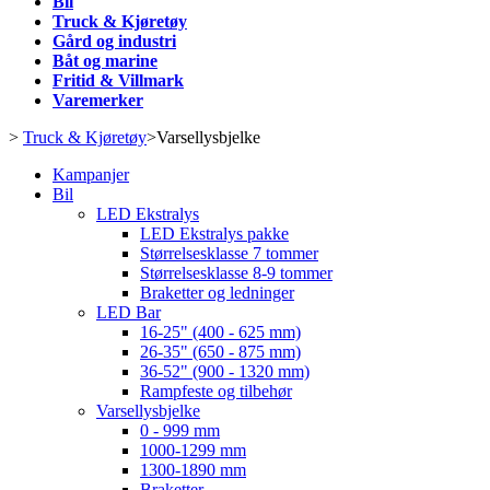
Bil
Truck & Kjøretøy
Gård og industri
Båt og marine
Fritid & Villmark
Varemerker
>
Truck & Kjøretøy
>
Varsellysbjelke
Kampanjer
Bil
LED Ekstralys
LED Ekstralys pakke
Størrelsesklasse 7 tommer
Størrelsesklasse 8-9 tommer
Braketter og ledninger
LED Bar
16-25" (400 - 625 mm)
26-35" (650 - 875 mm)
36-52" (900 - 1320 mm)
Rampfeste og tilbehør
Varsellysbjelke
0 - 999 mm
1000-1299 mm
1300-1890 mm
Braketter