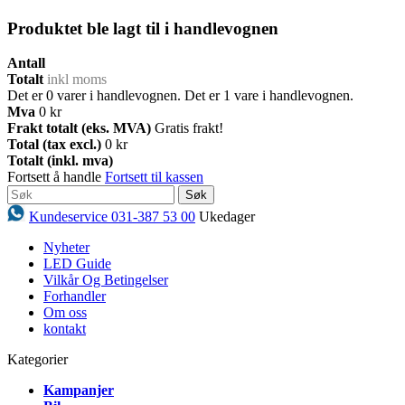
Produktet ble lagt til i handlevognen
Antall
Totalt
inkl moms
Det er
0
varer i handlevognen.
Det er 1 vare i handlevognen.
Mva
0 kr
Frakt totalt (eks. MVA)
Gratis frakt!
Total (tax excl.)
0 kr
Totalt (inkl. mva)
Fortsett å handle
Fortsett til kassen
Søk
Kundeservice 031-387 53 00
Ukedager
Nyheter
LED Guide
Vilkår Og Betingelser
Forhandler
Om oss
kontakt
Kategorier
Kampanjer