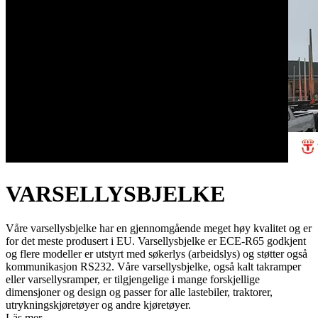
VARSELLYSBJELKE
Våre varsellysbjelke har en gjennomgående meget høy kvalitet og er
for det meste produsert i EU. Varsellysbjelke er ECE-R65 godkjent
og flere modeller er utstyrt med søkerlys (arbeidslys) og støtter også
kommunikasjon RS232. Våre varsellysbjelke, også kalt takramper
eller varsellysramper, er tilgjengelige i mange forskjellige
dimensjoner og design og passer for alle lastebiler, traktorer,
utrykningskjøretøyer og andre kjøretøyer.
Läs mer