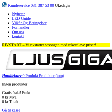
Kundeservice 031-387 53 00
Ukedager
Nyheter
LED Guide
Vilkår Og Betingelser
Forhandler
Om oss
kontakt
RIVSTART – Vi rivstarter sesongen med rekordlave priser!
Handlekurv
0
Produkt
Produkter
(tom)
Ingen produkter
Gratis frakt!
Frakt
0 kr
Mva
0 kr
Totalt
Gå til kasse