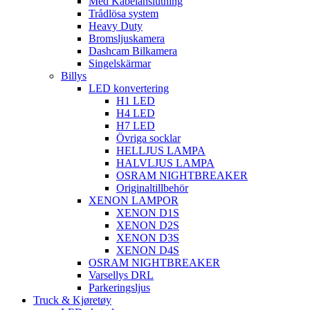
Med Kabelanslutning
Trådlösa system
Heavy Duty
Bromsljuskamera
Dashcam Bilkamera
Singelskärmar
Billys
LED konvertering
H1 LED
H4 LED
H7 LED
Övriga socklar
HELLJUS LAMPA
HALVLJUS LAMPA
OSRAM NIGHTBREAKER
Originaltillbehör
XENON LAMPOR
XENON D1S
XENON D2S
XENON D3S
XENON D4S
OSRAM NIGHTBREAKER
Varsellys DRL
Parkeringsljus
Truck & Kjøretøy