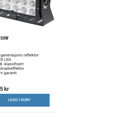
150W
 generasjons reflektor
EE LED
8 -klassifisert
tnadseffektiv
rs garanti
5 kr
LEGG I KURV