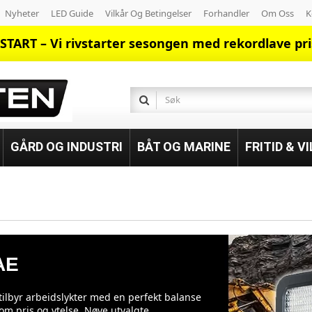
Nyheter
LED Guide
Vilkår Og Betingelser
Forhandler
Om Oss
K
START – Vi rivstarter sesongen med rekordlave pri
GÅRD OG INDUSTRI
BÅT OG MARINE
FRITID & V
AE
tilbyr arbeidslykter med en perfekt balanse
om pris og ytelse. Nøye utvalgte