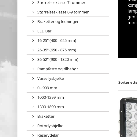
Størrelsesklasse 7 tommer
komp
lamp
Størrelsesklasse 8-9 tommer
gene
Braketter og ledninger
mini
LED Bar
16-25" (400 - 625 mm)
26-35" (650 - 875 mm)
36-52" (900 - 1320 mm)
Rampfeste og tilbehør
Varsellysbjelke
Sorter ett
0 - 999 mm
1000-1299 mm
1300-1890 mm
Braketter
Rotorlysbjelke
Reservdelar