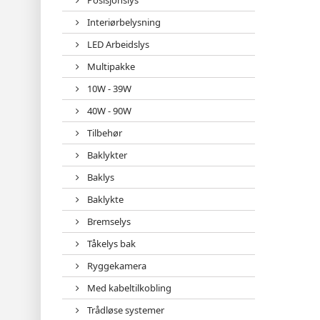
Posisjonslys
Interiørbelysning
LED Arbeidslys
Multipakke
10W - 39W
40W - 90W
Tilbehør
Baklykter
Baklys
Baklykte
Bremselys
Tåkelys bak
Ryggekamera
Med kabeltilkobling
Trådløse systemer