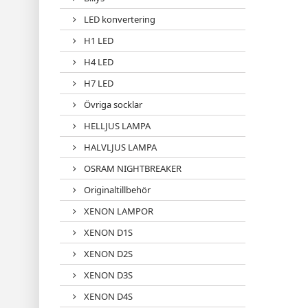
LED konvertering
H1 LED
H4 LED
H7 LED
Övriga socklar
HELLJUS LAMPA
HALVLJUS LAMPA
OSRAM NIGHTBREAKER
Originaltillbehör
XENON LAMPOR
XENON D1S
XENON D2S
XENON D3S
XENON D4S