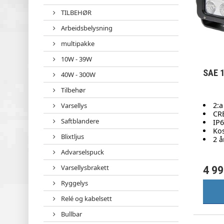
TILBEHØR
Arbeidsbelysning
multipakke
10W - 39W
SAE 
40W - 300W
Tilbehør
2:a
Varsellys
CR
Saftblandere
IP6
Kos
Blixtljus
2 å
Advarselspuck
Varsellysbrakett
4 99
Ryggelys
Relé og kabelsett
Bullbar