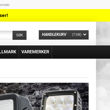
ontakt
ser!
HANDLEKURV
(TOM)
SØK
ILLMARK
VAREMERKER