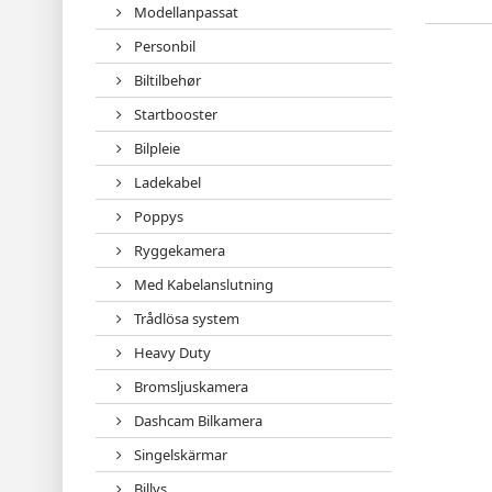
Modellanpassat
Personbil
Biltilbehør
Startbooster
Bilpleie
Ladekabel
Poppys
Ryggekamera
Med Kabelanslutning
Trådlösa system
Heavy Duty
Bromsljuskamera
Dashcam Bilkamera
Singelskärmar
Billys