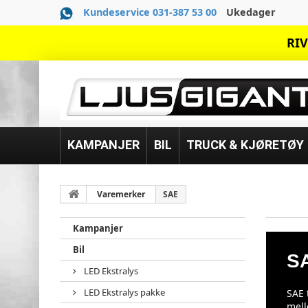
Kundeservice 031-387 53 00
Ukedager
RIV
KAMPANJER
BIL
TRUCK & KJØRETØY
Varemerker
SAE
Kampanjer
Bil
S
LED Ekstralys
LED Ekstralys pakke
SAE 
mell