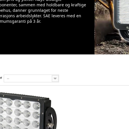
onenter, sammen med holdbare og kraftige
ehus, danner grunnlaget for neste
rasjons arbeidslykter. SAE leveres med en
mumsgaranti på 3 år.
er
--