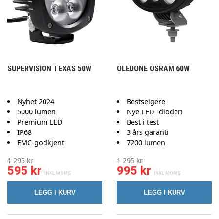
SUPERVISION TEXAS 50W
OLEDONE OSRAM 60W
Nyhet 2024
Bestselgere
5000 lumen
Nye LED -dioder!
Premium LED
Best i test
IP68
3 års garanti
EMC-godkjent
7200 lumen
1 295 kr
1 295 kr
595 kr
995 kr
LEGG I KURV
LEGG I KURV