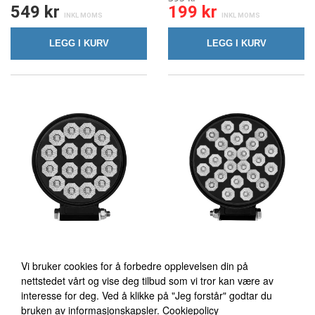
549 kr
199 kr
LEGG I KURV
LEGG I KURV
Vi bruker cookies
Vi bruker cookies for å forbedre opplevelsen din på
SCANDIQ BLACK ROCK RD
SCANDIQ BLACK ROCK RD
nettstedet vårt og vise deg tilbud som vi tror kan være av
48W
72W
interesse for deg. Ved å klikke på "Jeg forstår" godtar du
bruken av informasjonskapsler.
Cookiepolicy