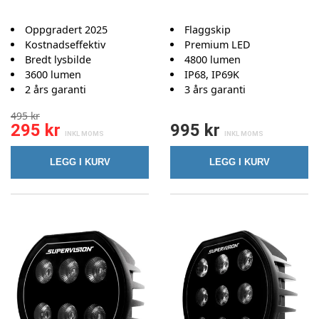
Oppgradert 2025
Flaggskip
Kostnadseffektiv
Premium LED
Bredt lysbilde
4800 lumen
3600 lumen
IP68, IP69K
2 års garanti
3 års garanti
495 kr
295 kr
995 kr
LEGG I KURV
LEGG I KURV