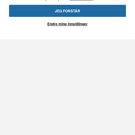
Nyhet 2026
Nyhet 2026
JEG FORSTÅR
4800 lumen
4800 lumen
IP68
IP68
Endre mine innstillinger
Superslankt design
Superslankt design
Bred lysbilde
Bred lysbilde
445 kr
495 kr
LEGG I KURV
LEGG I KURV