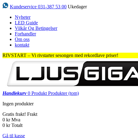
Kundeservice 031-387 53 00
Ukedager
Nyheter
LED Guide
Vilkår Og Betingelser
Forhandler
Om oss
kontakt
RIVSTART – Vi rivstarter sesongen med rekordlave priser!
Handlekurv
0
Produkt
Produkter
(tom)
Ingen produkter
Gratis frakt!
Frakt
0 kr
Mva
0 kr
Totalt
Gå til kasse