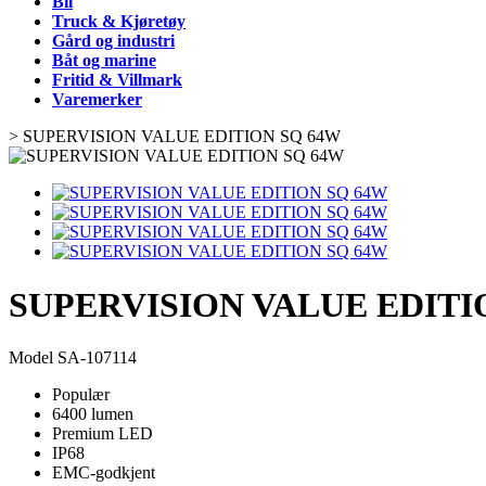
Bil
Truck & Kjøretøy
Gård og industri
Båt og marine
Fritid & Villmark
Varemerker
>
SUPERVISION VALUE EDITION SQ 64W
SUPERVISION VALUE EDITI
Model
SA-107114
Populær
6400 lumen
Premium LED
IP68
EMC-godkjent