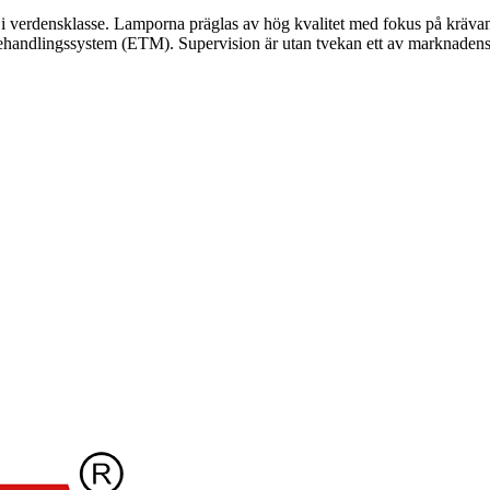
 i verdensklasse. Lamporna präglas av hög kvalitet med fokus på krävand
andlingssystem (ETM). Supervision är utan tvekan ett av marknaden