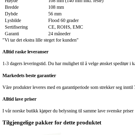
Høyde
108 mm (140 mm inkl. feste)
Bredde
108 mm
Dybde
56 mm
Lysbilde
Flood 60 grader
Sertifisering
CE, ROHS, EMC
Garanti
24 måneder
"Vi tar det ekstra lille steget for kunden"
Alltid raske leveranser
1-3 dagers leveringstid. Du har mulighet til å velge ønsket speditør i 
Markedets beste garantier
Våre produkter leveres med en garantiperiode som strekker seg inntil
Alltid lave priser
I vår norske butikk kjøper du belysning til samme lave svenske priser
Tilgjengelige pakker for dette produktet