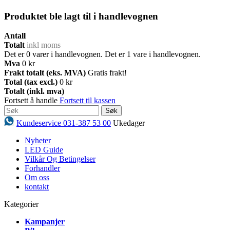
Produktet ble lagt til i handlevognen
Antall
Totalt
inkl moms
Det er
0
varer i handlevognen.
Det er 1 vare i handlevognen.
Mva
0 kr
Frakt totalt (eks. MVA)
Gratis frakt!
Total (tax excl.)
0 kr
Totalt (inkl. mva)
Fortsett å handle
Fortsett til kassen
Søk
Kundeservice 031-387 53 00
Ukedager
Nyheter
LED Guide
Vilkår Og Betingelser
Forhandler
Om oss
kontakt
Kategorier
Kampanjer