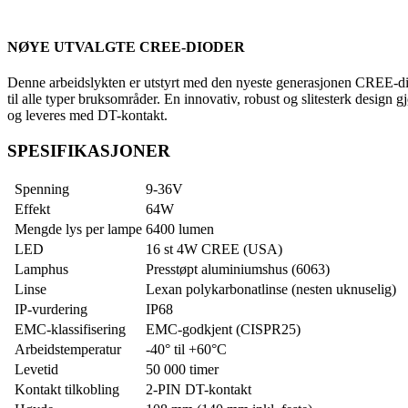
NØYE UTVALGTE CREE-DIODER
Denne arbeidslykten er utstyrt med den nyeste generasjonen CREE-di
til alle typer bruksområder. En innovativ, robust og slitesterk design
og leveres med DT-kontakt.
SPESIFIKASJONER
Spenning
9-36V
Effekt
64W
Mengde lys per lampe
6400 lumen
LED
16 st 4W CREE (USA)
Lamphus
Presstøpt aluminiumshus (6063)
Linse
Lexan polykarbonatlinse (nesten uknuselig)
IP-vurdering
IP68
EMC-klassifisering
EMC-godkjent (CISPR25)
Arbeidstemperatur
-40° til +60°C
Levetid
50 000 timer
Kontakt tilkobling
2-PIN DT-kontakt