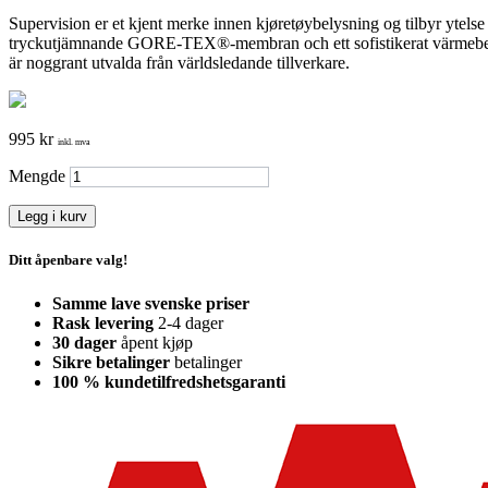
Supervision er et kjent merke innen kjøretøybelysning og tilbyr ytelse
tryckutjämnande GORE-TEX®-membran och ett sofistikerat värmebeh
är noggrant utvalda från världsledande tillverkare.
995 kr
inkl. mva
Mengde
Legg i kurv
Ditt åpenbare valg!
Samme lave svenske priser
Rask levering
2-4 dager
30 dager
åpent kjøp
Sikre betalinger
betalinger
100 % kundetilfredshetsgaranti