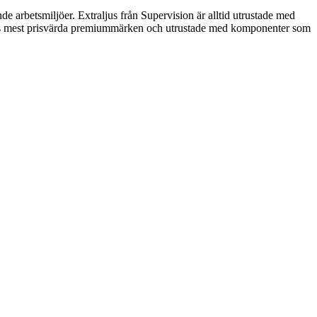
e arbetsmiljöer. Extraljus från Supervision är alltid utrustade med
s mest prisvärda premiummärken och utrustade med komponenter som