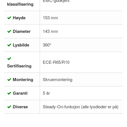
EMC-godkjent
klassifisering
Høyde
153 mm
Diameter
143 mm
Lysbilde
360°
ECE-R65/R10
Sertifisering
Montering
Skruemontering
Garanti
5 år
Diverse
Steady-On-funksjon (alle lysdioder er på)