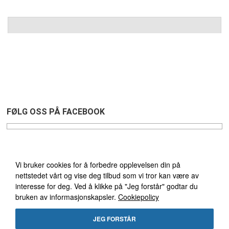
FØLG OSS PÅ FACEBOOK
Vi bruker cookies
Vi bruker cookies for å forbedre opplevelsen din på
GRATIS FRAKT GJELDER
nettstedet vårt og vise deg tilbud som vi tror kan være av
VED KJØP OVER 1495 NOK
interesse for deg. Ved å klikke på "Jeg forstår" godtar du
bruken av informasjonskapsler.
Cookiepolicy
&
ÅPENT KJØP 30 DAGER
JEG FORSTÅR