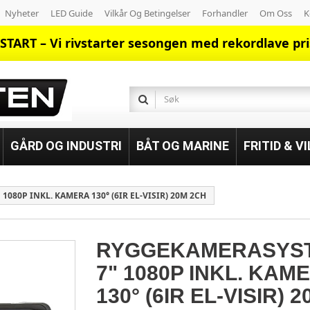
Nyheter
LED Guide
Vilkår Og Betingelser
Forhandler
Om Oss
K
START – Vi rivstarter sesongen med rekordlave pri
GÅRD OG INDUSTRI
BÅT OG MARINE
FRITID & V
080P INKL. KAMERA 130° (6IR EL-VISIR) 20M 2CH
RYGGEKAMERASYS
7" 1080P INKL. KAM
130° (6IR EL-VISIR) 