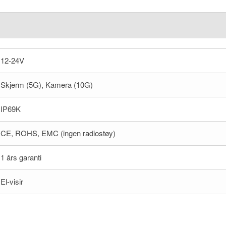
12-24V
Skjerm (5G), Kamera (10G)
IP69K
CE, ROHS, EMC (ingen radiostøy)
1 års garanti
El-visir