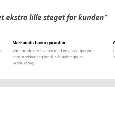
et ekstra lille steget for kunden"
Markedets beste garantier
A
ge
Våre produkter leveres med en garantiperiode
I
som strekker seg inntil 7 år avhengig av
l
produktvalg.