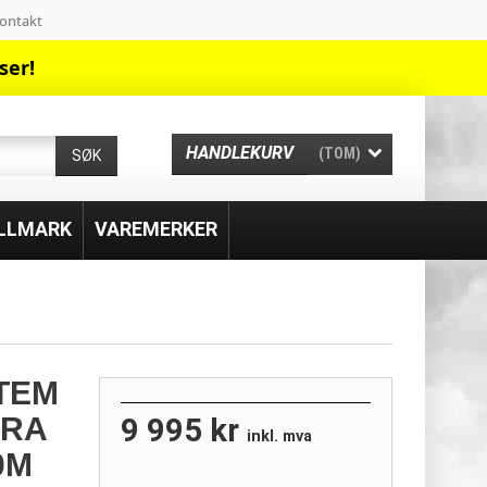
ontakt
ser!
HANDLEKURV
(TOM)
SØK
ILLMARK
VAREMERKER
TEM
ERA
9 995 kr
inkl. mva
20M