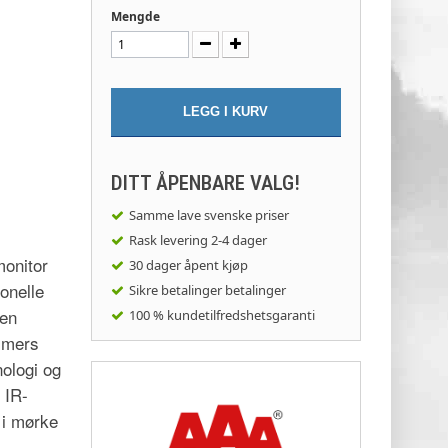
Mengde
LEGG I KURV
DITT ÅPENBARE VALG!
Samme lave svenske priser
Rask levering
2-4 dager
onitor
30 dager
åpent kjøp
onelle
Sikre betalinger
betalinger
gen
100 % kundetilfredshetsgaranti
mmers
nologi og
 IR-
v i mørke