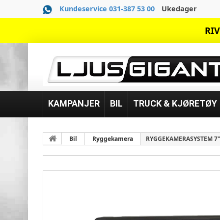
Kundeservice 031-387 53 00
Ukedager
RIV
KAMPANJER
BIL
TRUCK & KJØRETØY
Bil
Ryggekamera
RYGGEKAMERASYSTEM 7" 1