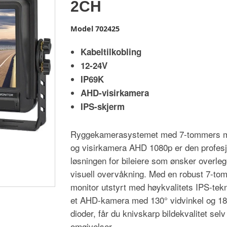
2CH
Model
702425
Kabeltilkobling
12-24V
IP69K
AHD-visirkamera
IPS-skjerm
Ryggekamerasystemet med 7-tommers m
og visirkamera AHD 1080p er den profesj
løsningen for bileiere som ønsker overle
visuell overvåkning. Med en robust 7-to
monitor utstyrt med høykvalitets IPS-tek
et AHD-kamera med 130° vidvinkel og 18
dioder, får du knivskarp bildekvalitet sel
omgivelser.