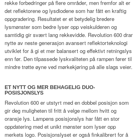
rekke forbedringer på flere områder, men fremfor alt er
det reflektorene og lysdiodene som har fått en kraftig
oppgradering. Resultatet er et betydelig bredere
lysmønster som bedre lyser opp veiskulderen og
samtidig gir svært lang rekkevidde. Revolution 600 drar
nytte av neste generasjon avansert reflektorteknologi
utviklet for å gi et mer balansert og effektivt retningslys
enn før. Den tilpassede lyskvaliteten på rampen fører til
mindre trøtte øyne ved mørkekjøring på alle slags veier.
ET NYTT OG MER BEHAGELIG DUO-
POSISJONSLYS
Revolution 600 er utstyrt med en dobbel posisjon som
gir deg muligheten til fritt å velge mellom hvitt og
oransje lys. Lampens posisjonslys har fått en stor
oppdatering med et unikt mønster som lyser opp
merkets logo. Posisjonslyset er også finkalibrert for å