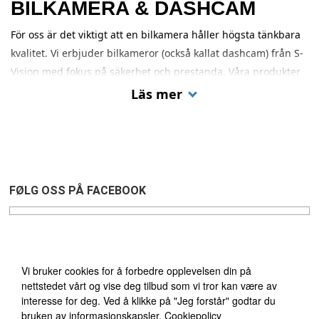
BILKAMERA & DASHCAM
För oss är det viktigt att en bilkamera håller högsta tänkbara
kvalitet. Vi erbjuder bilkameror (också kallat dashcam) från S-
Vision med fokus på säkerhet och prestanda. Våra produkter
passar alla personbilar och även övriga fordon.
Läs mer
FØLG OSS PÅ FACEBOOK
Vi bruker cookies
GRATIS FRAKT GJELDER
Vi bruker cookies for å forbedre opplevelsen din på
nettstedet vårt og vise deg tilbud som vi tror kan være av
VED KJØP OVER 1495 NOK
interesse for deg. Ved å klikke på "Jeg forstår" godtar du
bruken av informasjonskapsler.
Cookiepolicy